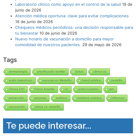
Laboratorio clínico como apoyo en el control de la salud
19 de
junio de 2026
Atención médica oportuna: clave para evitar complicaciones
16 de junio de 2026
Chequeos médicos periódicos: una decisión responsable para
tu bienestar
10 de junio de 2026
Nuevo horario de vacunación a domicilio para mayor
comodidad de nuestros pacientes.
29 de mayo de 2026
Tags
dermatología
planificación familiar
Salud
clinica cic
ácido hialurónico
vacunas en Medellín
Salud pública
medellín
Clínica CIC
Fiebre Amarilla
cic
anticonceptivo
vph
prevención
vacunas
estética
medicina estetica
influenza
vacunación
clinica cic medellin
Te puede interesar...