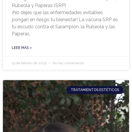
Rubeola y Paperas (SRP)
¡No dejes que las enfermedades evitables
pongan en riesgo tu bienestar! La vacuna SRP es
tu escudo contra el Sarampión, la Rubeola y las
Paperas.
LEER MÁS »
15 de febrero de 2024
No hay comentarios
TRATAMIENTOS ESTÉTICOS