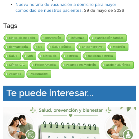
Nuevo horario de vacunación a domicilio para mayor
comodidad de nuestros pacientes.
29 de mayo de 2026
Tags
clinica cic medellin
prevención
influenza
planificación familiar
dermatología
cic
Salud pública
anticonceptivo
medellín
Salud
vph
clinica cic
estética
medicina estetica
Clínica CIC
Fiebre Amarilla
vacunas en Medellín
ácido hialurónico
vacunas
vacunación
Te puede interesar...