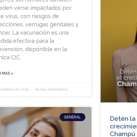
eden verse impactados por
te virus, con riesgos de
fecciones, verrugas genitales y
ncer. La vacunación es una
dida efectiva para la
evención, disponible en la
nica CIC.
R MÁS »
e febrero de 2025
No hay comentarios
Detén la 
GENERAL
crecimie
Champú 