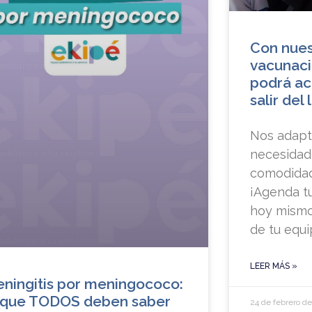
Con nues
vacunaci
podrá ac
salir del
Nos adapt
necesidad
comodidad,
¡Agenda t
hoy mismo
de tu equi
LEER MÁS »
ningitis por meningococo:
 que TODOS deben saber
24 de febrero d