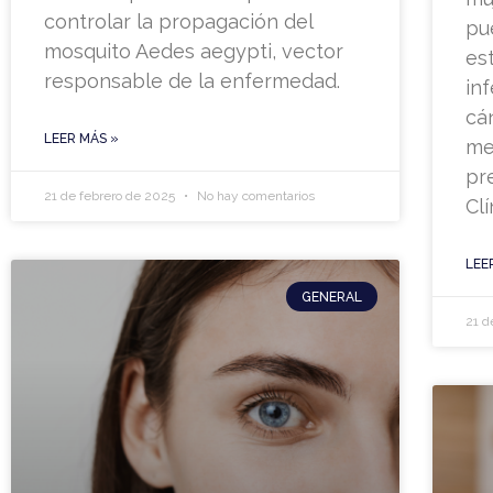
controlar la propagación del
pu
mosquito Aedes aegypti, vector
es
responsable de la enfermedad.
in
cá
LEER MÁS »
me
pr
21 de febrero de 2025
No hay comentarios
Clí
LEE
GENERAL
21 d