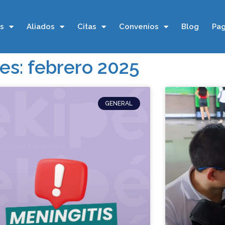
os
Aliados
Citas
Convenios
Blog
Pag
es: febrero 2025
GENERAL