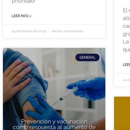
prioridad!
El
LEER MÁS »
al
ca
24 de febrero de 2025
No hay comentarios
gr
La
qu
GENERAL
LEE
24 d