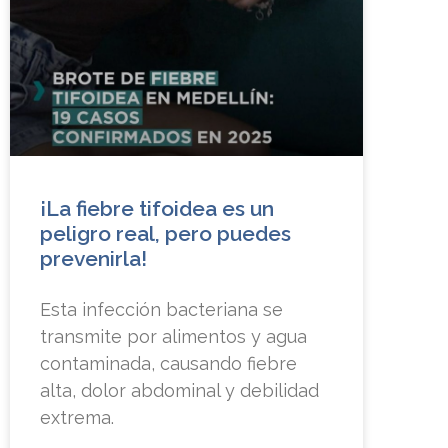
¡La fiebre tifoidea es un
peligro real, pero puedes
prevenirla!
Esta infección bacteriana se
transmite por alimentos y agua
contaminada, causando fiebre
alta, dolor abdominal y debilidad
extrema.