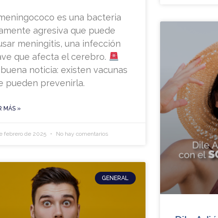
 meningococo es una bacteria
tamente agresiva que puede
usar meningitis, una infección
ave que afecta el cerebro.
 buena noticia: existen vacunas
e pueden prevenirla.
R MÁS »
e febrero de 2025
No hay comentarios
GENERAL