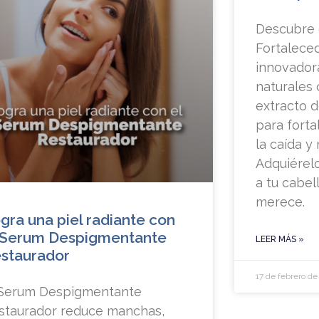
Descubre
Fortaleced
innovador
naturales 
extracto d
para forta
la caída y 
Adquiérelo
a tu cabel
merece.
gra una piel radiante con
 Serum Despigmentante
LEER MÁS »
staurador
17 de febrero d
 Serum Despigmentante
staurador reduce manchas,