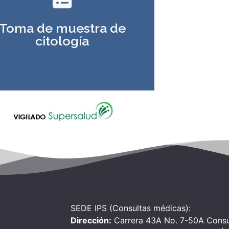
be seguir para la realización de
su examen
Toma de muestra de
citología
Ver más
SEDE IPS (Consultas médicas):
Dirección:
Carrera 43A No. 7-50A Consu