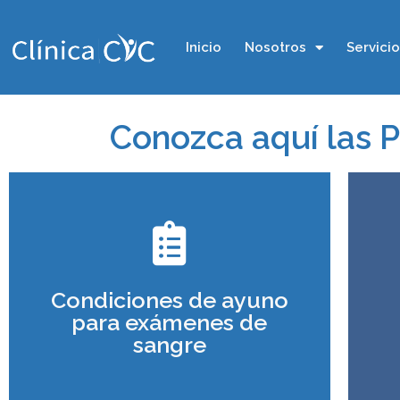
Inicio
Nosotros
Servici
Conozca aquí las 
Las siguientes son algunas
instrucciones generales que
debe seguir para la realización de
de
Condiciones de ayuno
su examen
para exámenes de
sangre
Ver más