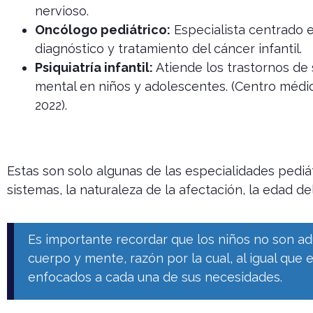
nervioso.
Oncólogo pediátrico:
Especialista centrado e
diagnóstico y tratamiento del cáncer infantil.
Psiquiatría infantil:
Atiende los trastornos de 
mental en niños y adolescentes. (Centro méd
2022).
Estas son solo algunas de las especialidades pediát
sistemas, la naturaleza de la afectación, la edad d
Es importante recordar que los niños no son a
cuerpo y mente, razón por la cual, al igual que
enfocados a cada una de sus necesidades.