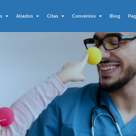
os
Aliados
Citas
Convenios
Blog
Pag