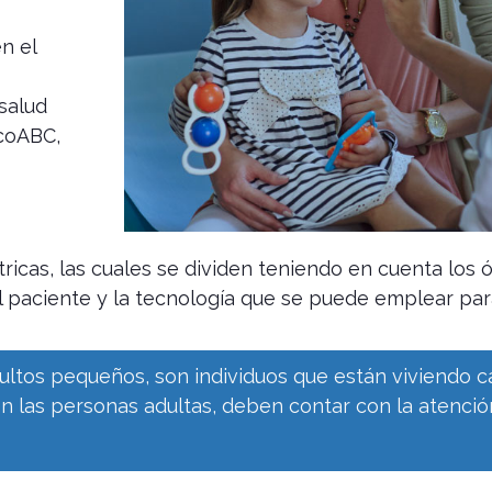
n el
salud
icoABC,
ricas, las cuales se dividen teniendo en cuenta los 
el paciente y la tecnología que se puede emplear par
dultos pequeños, son individuos que están viviendo 
 en las personas adultas, deben contar con la atenció