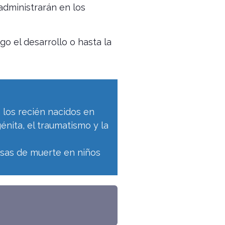
administrarán en los
o el desarrollo o hasta la
 los recién nacidos en
énita, el traumatismo y la
usas de muerte en niños