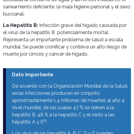
saneamiento deficiente, la mala higiene personal y el sexo
bucoanal.
La Hepatitis B:
Infección grave del hígado causada por
el virus de la hepatitis B potencialmente mortal.
Representa un importante problema de salud a escala
mundial. Se puede cronificar y conlleva un alto riesgo de
muerte por cirrosis y cáncer de hígado.
Dato importante
De acuerdo con la Organización Mundial de la Salud,
estas infecciones producen en conjunto
aproximadamente 1,4 millones de muertes al año a
nivel mundial, de las cuales 47 % se deben a la
hepatitis B, 48 % a la hepatitis C y el resto a las
[1]
hepatitis A y E
.
Los virus de las hepatitis A, B, C, D y E pueden