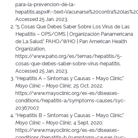
para-la-prevencion-de-la-
hepatitis.aspx#:~:text=Vacunarse%20contra%20las%2
Accessed 25 Jan. 2023.
“5 Cosas Que Debes Saber Sobre Los Virus de Las
Hepatitis – OPS/OMS | Organización Panamericana
de La Salud.” PAHO/WHO | Pan American Health
Organization,
https://www.paho.org/es/temas/hepatitis/5-
cosas-que-debes-saber-sobre-virus-hepatitis.
Accessed 25 Jan. 2023.
“Hepatitis A – Síntomas y Causas – Mayo Clinic.”
Mayo Clinic – Mayo Clinic
, 25 Oct. 2022,
https://www.mayoclinic.org/es-es/diseases-
conditions/hepatitis-a/symptoms-causes/syc-
20367007.
“Hepatitis B – Síntomas y Causas – Mayo Clinic.”
Mayo Clinic – Mayo Clinic
, 4 Sept. 2020,
https://www.mayoclinic.org/es-es/diseases-
conditions/hepatitis-b/symptoms-causes/syc-