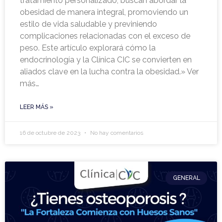
tratamiento personalizado, buscan abordar la
obesidad de manera integral, promoviendo un
estilo de vida saludable y previniendo
complicaciones relacionadas con el exceso de
peso. Este artículo explorará cómo la
endocrinología y la Clínica CIC se convierten en
aliados clave en la lucha contra la obesidad.» Ver
más…
LEER MÁS »
16 de octubre de 2023
No hay comentarios
GENERAL