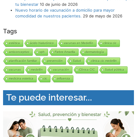
tu bienestar
10 de junio de 2026
Nuevo horario de vacunación a domicilio para mayor
comodidad de nuestros pacientes.
29 de mayo de 2026
Tags
estética
ácido hialurónico
vacunas en Medellín
clinica cic
anticonceptivo
vph
Fiebre Amarilla
dermatología
planificación familiar
prevención
Salud
clinica cic medellin
vacunas
medellín
vacunación
Clínica CIC
Salud pública
medicina estetica
cic
influenza
Te puede interesar...