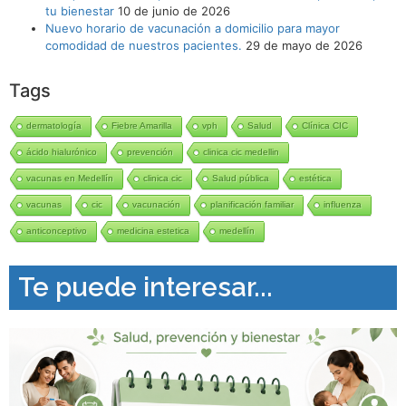
tu bienestar
10 de junio de 2026
Nuevo horario de vacunación a domicilio para mayor
comodidad de nuestros pacientes.
29 de mayo de 2026
Tags
dermatología
Fiebre Amarilla
vph
Salud
Clínica CIC
ácido hialurónico
prevención
clinica cic medellin
vacunas en Medellín
clinica cic
Salud pública
estética
vacunas
cic
vacunación
planificación familiar
influenza
anticonceptivo
medicina estetica
medellín
Te puede interesar...