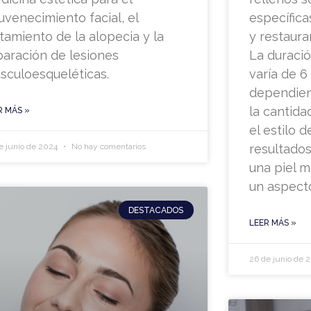
juvenecimiento facial, el
específic
atamiento de la alopecia y la
y restaurar
paración de lesiones
La duració
sculoesqueléticas.
varía de 6
dependien
la cantida
R MÁS »
el estilo 
e junio de 2024
No hay comentarios
resultado
una piel m
un aspect
DESTACADOS
LEER MÁS »
26 de junio de 