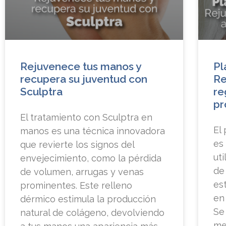
Rejuvenece tus manos y
Pl
recupera su juventud con
Re
Sculptra
re
pr
El tratamiento con Sculptra en
El
manos es una técnica innovadora
es
que revierte los signos del
ut
envejecimiento, como la pérdida
de
de volumen, arrugas y venas
es
prominentes. Este relleno
en
dérmico estimula la producción
Se
natural de colágeno, devolviendo
me