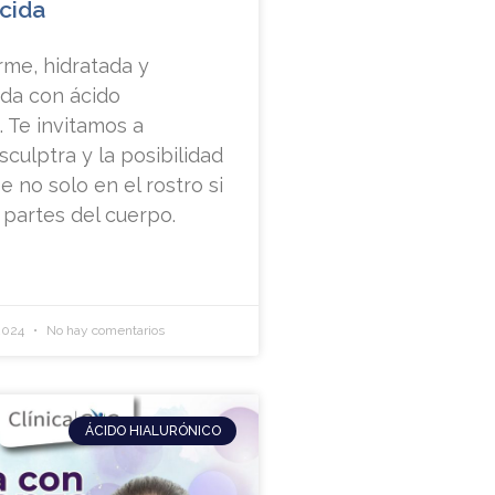
cida
irme, hidratada y
ida con ácido
. Te invitamos a
culptra y la posibilidad
e no solo en el rostro si
 partes del cuerpo.
 2024
No hay comentarios
ÁCIDO HIALURÓNICO