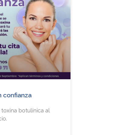
n confianza
toxina botulínica al
io.