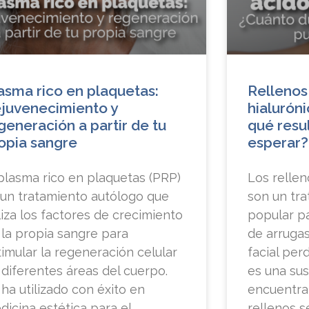
asma rico en plaquetas:
Rellenos
juvenecimiento y
hialurón
generación a partir de tu
qué resu
opia sangre
esperar?
 plasma rico en plaquetas (PRP)
Los rellen
 un tratamiento autólogo que
son un tra
iliza los factores de crecimiento
popular pa
 la propia sangre para
de arrugas
timular la regeneración celular
facial perd
 diferentes áreas del cuerpo.
es una sus
 ha utilizado con éxito en
encuentra 
dicina estética para el
rellenos s