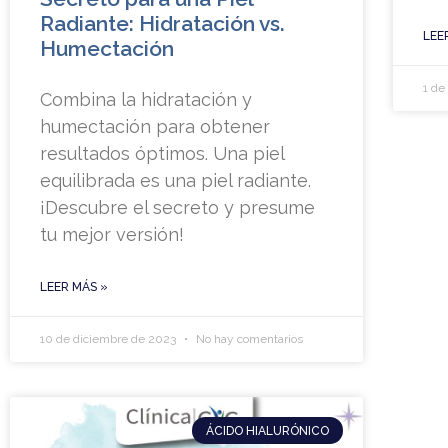
Radiante: Hidratación vs.
LEE
Humectación
1 de
Combina la hidratación y
humectación para obtener
resultados óptimos. Una piel
equilibrada es una piel radiante.
¡Descubre el secreto y presume
tu mejor versión!
LEER MÁS »
10 de diciembre de 2023
No hay comentarios
ÁCIDO HIALURÓNICO