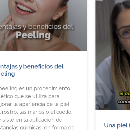
ntajas y beneficios del
eling
 peeling es un procedimiento
ético que se utiliza para
orar la apariencia de la piel
 rostro, las manos o el cuello.
nsiste en la aplicación de
Una piel 
stancias químicas, en forma de