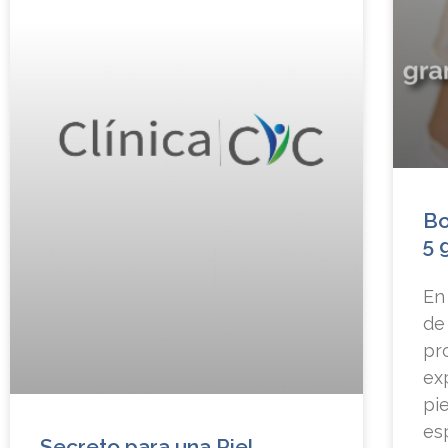
Bo
5 
En
de
pr
ex
pi
es
Secreto para una Piel