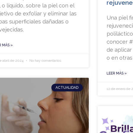
rejuvene
 o líquido, sobre la piel con el
etivo de exfoliar y eliminar las
Una piel f
pas superficiales dañadas o
rejuvenec
vejecidas.
poliláctico
conocer #s
R MÁS »
de aplicar 
o en otras
e abril de 2024
No hay comentarios
LEER MÁS »
ACTUALIDAD
12 de enero de