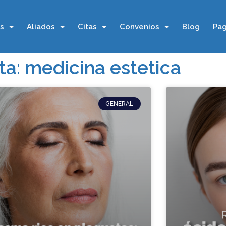
os
Aliados
Citas
Convenios
Blog
Pag
ta: medicina estetica
GENERAL