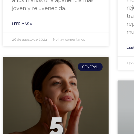
a tus manos una apariencia más
re
joven y rejuvenecida.
tr
re
LEER MÁS »
mu
26 de agosto de 2024
No hay comentarios
LEE
27 d
GENERAL