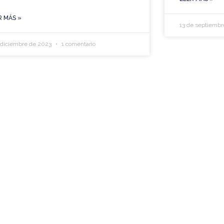
R MÁS »
13 de septiemb
 diciembre de 2023
1 comentario