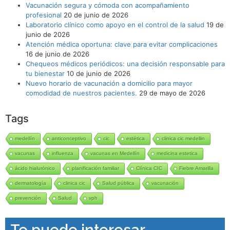
Vacunación segura y cómoda con acompañamiento
profesional
20 de junio de 2026
Laboratorio clínico como apoyo en el control de la salud
19 de
junio de 2026
Atención médica oportuna: clave para evitar complicaciones
16 de junio de 2026
Chequeos médicos periódicos: una decisión responsable para
tu bienestar
10 de junio de 2026
Nuevo horario de vacunación a domicilio para mayor
comodidad de nuestros pacientes.
29 de mayo de 2026
Tags
medellín
anticonceptivo
cic
estética
clinica cic medellin
vacunas
influenza
vacunas en Medellín
medicina estetica
ácido hialurónico
planificación familiar
Clínica CIC
Fiebre Amarilla
dermatología
clinica cic
Salud pública
vacunación
prevención
Salud
vph