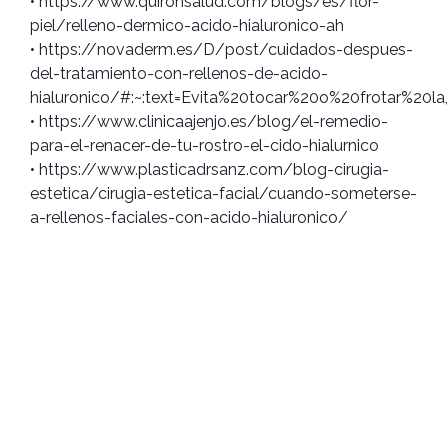
• https://www.quironsalud.com/blogs/es/flor-
piel/relleno-dermico-acido-hialuronico-ah
• https://novaderm.es/D/post/cuidados-despues-
del-tratamiento-con-rellenos-de-acido-
hialuronico/#:~:text=Evita%20tocar%20o%20frotar%20l
• https://www.clinicaajenjo.es/blog/el-remedio-
para-el-renacer-de-tu-rostro-el-cido-hialurnico
• https://www.plasticadrsanz.com/blog-cirugia-
estetica/cirugia-estetica-facial/cuando-someterse-
a-rellenos-faciales-con-acido-hialuronico/
El momento para prevenir es ahora.