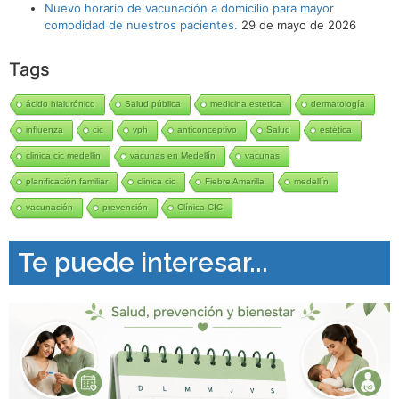
Nuevo horario de vacunación a domicilio para mayor
comodidad de nuestros pacientes.
29 de mayo de 2026
Tags
ácido hialurónico
Salud pública
medicina estetica
dermatología
influenza
cic
vph
anticonceptivo
Salud
estética
clinica cic medellin
vacunas en Medellín
vacunas
planificación familiar
clinica cic
Fiebre Amarilla
medellín
vacunación
prevención
Clínica CIC
Te puede interesar...