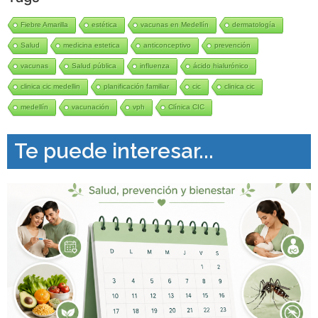
Fiebre Amarilla
estética
vacunas en Medellín
dermatología
Salud
medicina estetica
anticonceptivo
prevención
vacunas
Salud pública
influenza
ácido hialurónico
clinica cic medellin
planificación familiar
cic
clinica cic
medellín
vacunación
vph
Clínica CIC
Te puede interesar...