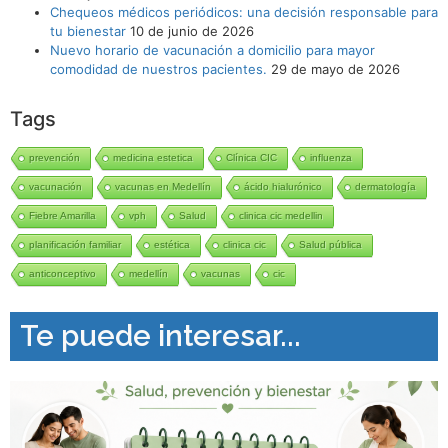
Chequeos médicos periódicos: una decisión responsable para
tu bienestar
10 de junio de 2026
Nuevo horario de vacunación a domicilio para mayor
comodidad de nuestros pacientes.
29 de mayo de 2026
Tags
prevención
medicina estetica
Clínica CIC
influenza
vacunación
vacunas en Medellín
ácido hialurónico
dermatología
Fiebre Amarilla
vph
Salud
clinica cic medellin
planificación familiar
estética
clinica cic
Salud pública
anticonceptivo
medellín
vacunas
cic
Te puede interesar...