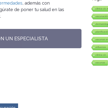
fermedades
, además con
gúrate de poner tu salud en las
clinica cic 
.
vacunació
dermatolo
planificació
ON UN ESPECIALISTA
vacunas en
influenza
clinica cic
vacunas
venir es ahora.
vacunación