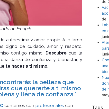
de 
Vac
aco
de 
Lab
mada de Freepik
en e
jun
de autoestima y amor propio. A lo largo
Ate
es digno de cuidado, amor y respeto.
par
miso contigo mismo.
Descubre
que la
jun
 una danza de confianza y bienestar, y
Che
una
ue te haces a ti mismo
.
bie
Nue
encontrarás la belleza que
dom
rirás que quererte a ti mismo
de 
lena y llena de confianza."
may
IC
contamos con
profesionales
con
Tags