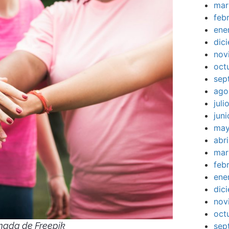
mar
feb
ene
dic
nov
oct
sep
ago
jul
jun
may
abr
mar
feb
ene
dic
nov
oct
mada de Freepik
sep