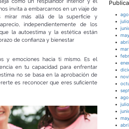
leja como un resplandor interior y el
Publica
os invita a embarcarnos en un viaje de
ago
 mirar más allá de la superficie y
jul
precio, independientemente de los
jun
que la autoestima y la estética están
may
razo de confianza y bienestar
abr
mar
feb
s y emociones hacia ti mismo. Es el
ene
eencia en tu capacidad para enfrentar
dic
oestima no se basa en la aprobación de
nov
ererte es reconocer que eres suficiente
oct
sep
ago
jul
jun
may
abr