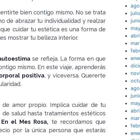
ago
sentirte bien contigo mismo. No se trata
jul
jun
 de abrazar tu individualidad y realzar
may
 que cuidar tu estética es una forma de
abr
s mostrar tu belleza interior.
mar
feb
ene
autoestima
se refleja. La forma en que
dic
ontigo mismo. En este viaje, aprenderás
nov
rporal positiva
, y viceversa. Quererte
oct
laridad.
ago
jun
may
 de amor propio. Implica cuidar de tu
abr
 de salud hasta tratamientos estéticos
mar
.
En el Mes Rosa,
te recordamos que
feb
ecio por la única persona que estarás
ene