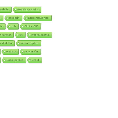
medellin
medicina estetica
n
medellín
ácido hialurónico
gía
vph
Clínica CIC
n familiar
cic
Fiebre Amarilla
 Medellín
anticonceptivo
estética
prevención
Salud pública
Salud