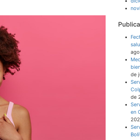
dic
nov
Publica
Fec
sal
ago
Med
bie
de 
Ser
Col
de 
Ser
en 
20
Ser
Bol