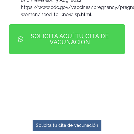
and Prevention
, 5 Aug. 2022,
https://www.cdc.gov/vaccines/pregnancy/pregn
women/need-to-know-sp.html.
SOLICITA AQUÍ TU CITA DE
VACUNACIÓN
El momento para prevenir es ahora.
Solicita tu cita de vacunación