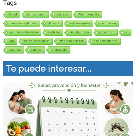
Tags
Salud
dermatología
clinica cic
Fiebre Amarilla
planificación familiar
influenza
anticonceptivo
vacunación
vacunas en Medellín
medellín
Salud pública
prevención
cic
vph
clinica cic medellin
medicina estetica
ácido hialurónico
vacunas
estética
Clínica CIC
Te puede interesar...