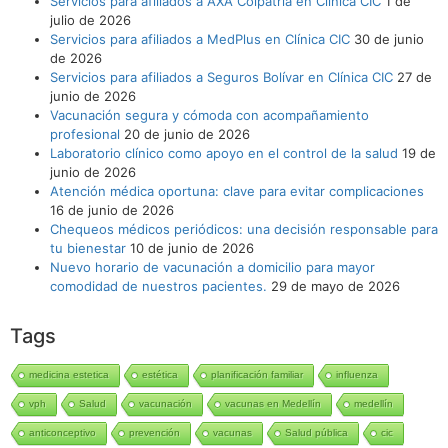
Servicios para afiliados a AXA Colpatria en Clínica CIC
1 de
julio de 2026
Servicios para afiliados a MedPlus en Clínica CIC
30 de junio
de 2026
Servicios para afiliados a Seguros Bolívar en Clínica CIC
27 de
junio de 2026
Vacunación segura y cómoda con acompañamiento
profesional
20 de junio de 2026
Laboratorio clínico como apoyo en el control de la salud
19 de
junio de 2026
Atención médica oportuna: clave para evitar complicaciones
16 de junio de 2026
Chequeos médicos periódicos: una decisión responsable para
tu bienestar
10 de junio de 2026
Nuevo horario de vacunación a domicilio para mayor
comodidad de nuestros pacientes.
29 de mayo de 2026
Tags
medicina estetica
estética
planificación familiar
influenza
vph
Salud
vacunación
vacunas en Medellín
medellín
anticonceptivo
prevención
vacunas
Salud pública
cic