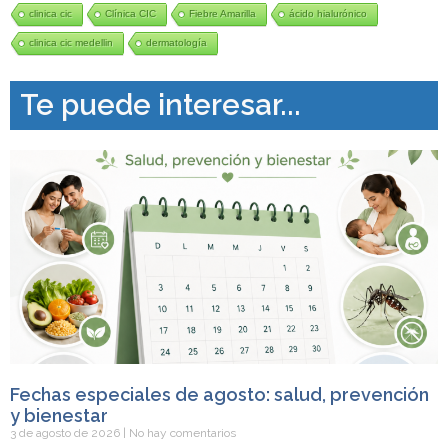
clinica cic
Clínica CIC
Fiebre Amarilla
ácido hialurónico
clinica cic medellin
dermatología
Te puede interesar...
Fechas especiales de agosto: salud, prevención
y bienestar
3 de agosto de 2026
No hay comentarios