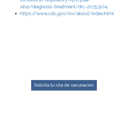
virus/diagnosis-treatment/drc-20353104
https://www.cdc.gov/rsv/about/index.html
El momento para prevenir es ahora.
Solicita tu cita de vacunación