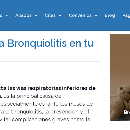
os
Aliados
Citas
Convenios
Blog
Pag
a Bronquiolitis en tu
ta las vías respiratorias inferiores de
.
Es la principal causa de
, especialmente durante los meses de
a la bronquiolitis, la prevención y el
vitar complicaciones graves como la