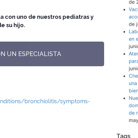
de 
Vac
a con uno de nuestros pediatras y
aco
de 
e su hijo.
Lab
en e
jun
ON UN ESPECIALISTA
Ate
par
jun
Che
una
bie
Nue
nditions/bronchiolitis/symptoms-
dom
de 
may
Tags