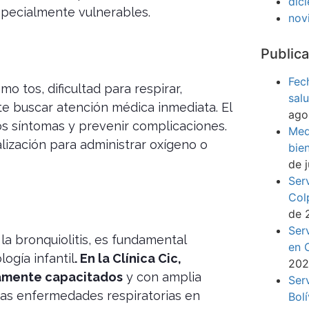
dic
specialmente vulnerables.
nov
Publica
Fec
o tos, dificultad para respirar,
sal
nte buscar atención médica inmediata. El
ago
os síntomas y prevenir complicaciones.
Med
lización para administrar oxígeno o
bie
de 
Ser
Col
de 
Ser
la bronquiolitis, es fundamental
en 
ogía infantil
. En la Clínica Cic,
20
tamente capacitados
y con amplia
Ser
tras enfermedades respiratorias en
Bol