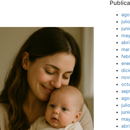
Publica
ago
jul
jun
may
abr
mar
feb
ene
dic
nov
oct
sep
ago
jul
jun
may
abr