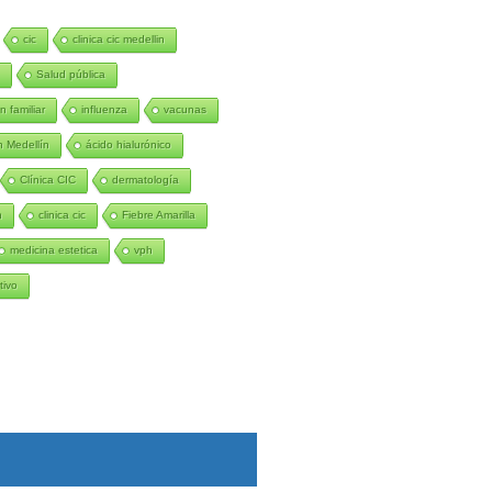
cic
clinica cic medellin
n
Salud pública
n familiar
influenza
vacunas
 Medellín
ácido hialurónico
Clínica CIC
dermatología
n
clinica cic
Fiebre Amarilla
medicina estetica
vph
tivo