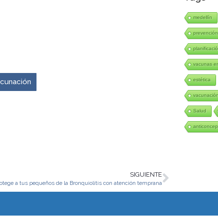
medellín
prevenció
planificació
venir es ahora.
vacunas en
estética
vacunación
vacunació
Salud
anticoncep
SIGUIENTE
otege a tus pequeños de la Bronquiolitis con atención temprana