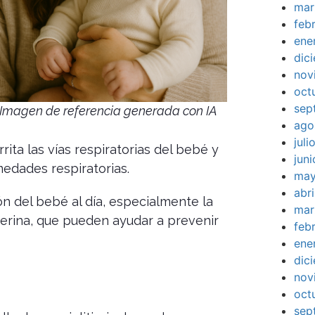
mar
feb
ene
dic
nov
oct
sep
Imagen de referencia generada con IA
ago
jul
rita las vías respiratorias del bebé y
jun
medades respiratorias.
may
abr
 del bebé al día, especialmente la
mar
 ferina, que pueden ayudar a prevenir
feb
ene
dic
nov
oct
sep