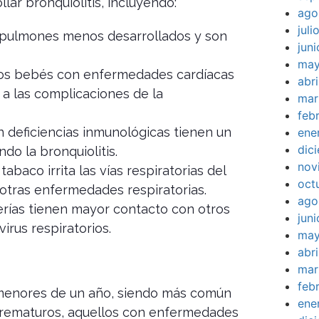
lar bronquiolitis, incluyendo:
ago
jul
pulmones menos desarrollados y son
jun
may
s bebés con enfermedades cardíacas
abr
a las complicaciones de la
mar
feb
deficiencias inmunológicas tienen un
ene
dic
do la bronquiolitis.
nov
abaco irrita las vías respiratorias del
oct
 otras enfermedades respiratorias.
ago
rías tienen mayor contacto con otros
jun
irus respiratorios.
may
abr
mar
feb
 menores de un año, siendo más común
ene
prematuros, aquellos con enfermedades