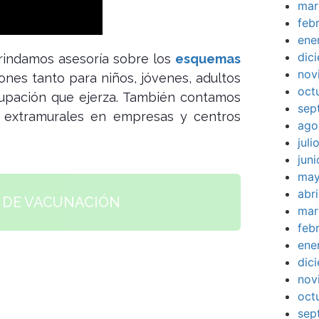
mar
feb
ene
dic
rindamos asesoría sobre los
esquemas
nov
ones tanto para niños, jóvenes, adultos
oct
cupación que ejerza. También contamos
sep
as extramurales en empresas y centros
ago
jul
jun
may
abr
A DE VACUNACIÓN
mar
feb
ene
dic
nov
oct
sep