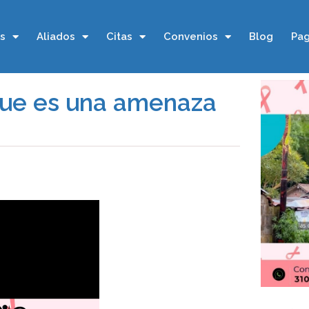
os
Aliados
Citas
Convenios
Blog
Pag
ngue es una amenaza