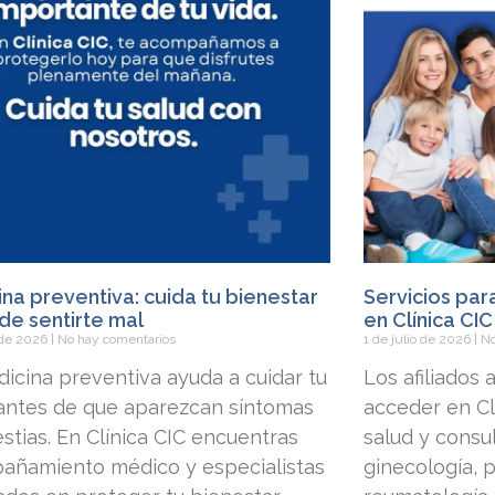
na preventiva: cuida tu bienestar
Servicios par
de sentirte mal
en Clínica CIC
o de 2026
No hay comentarios
1 de julio de 2026
No
icina preventiva ayuda a cuidar tu
Los afiliados
 antes de que aparezcan síntomas
acceder en Clí
stias. En Clínica CIC encuentras
salud y consu
añamiento médico y especialistas
ginecología, p