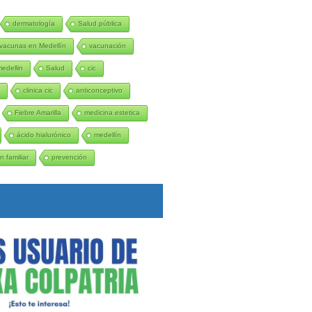
dermatología
Salud pública
vacunas en Medellín
vacunación
medellin
Salud
cic
C
clinica cic
anticonceptivo
Fiebre Amarilla
medicina estetica
ácido hialurónico
medellín
n familiar
prevención