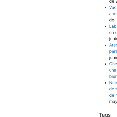
de 
Vac
aco
de 
Lab
en e
jun
Ate
par
jun
Che
una
bie
Nue
dom
de 
may
Tags