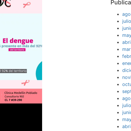
Publica
ago
jul
jun
may
abr
mar
feb
ene
dic
nov
oct
sep
ago
jul
jun
may
abr