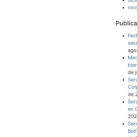
nov
Publica
Fec
sal
ago
Med
bie
de 
Ser
Col
de 
Ser
en 
20
Ser
Bol