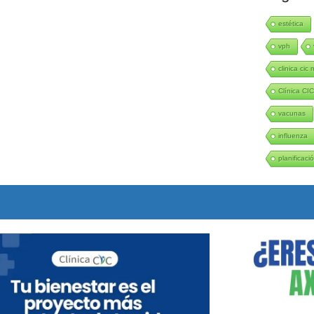
estética
vph
clinica cic 
Clínica CI
vacunas
influenza
planificació