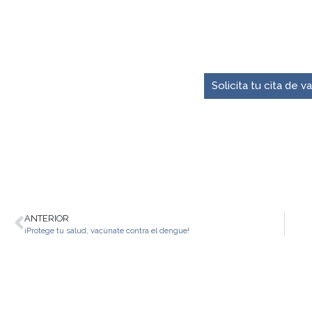
El momento para pre
Solicita tu cita de 
ANTERIOR
¡Protege tu salud, vacúnate contra el dengue!