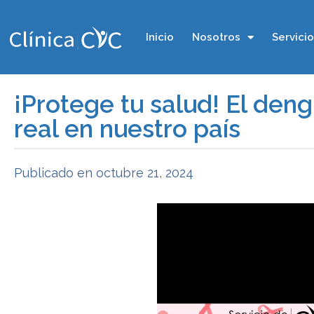
Inicio
Nosotros
Servici
¡Protege tu salud! El de
real en nuestro país
Publicado en
octubre 21, 2024