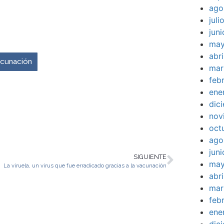
ago
jul
venir es ahora.
jun
may
abr
vacunación
mar
feb
ene
dic
nov
oct
ago
jun
SIGUIENTE
may
La viruela, un virus que fue erradicado gracias a la vacunación
abr
mar
feb
ene
dic