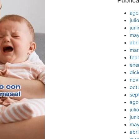
Publica
ago
jul
jun
may
abr
mar
feb
ene
dic
nov
oct
sep
ago
jul
jun
may
abr