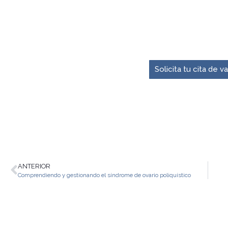
El momento para pre
Solicita tu cita de 
ANTERIOR
Comprendiendo y gestionando el síndrome de ovario poliquístico