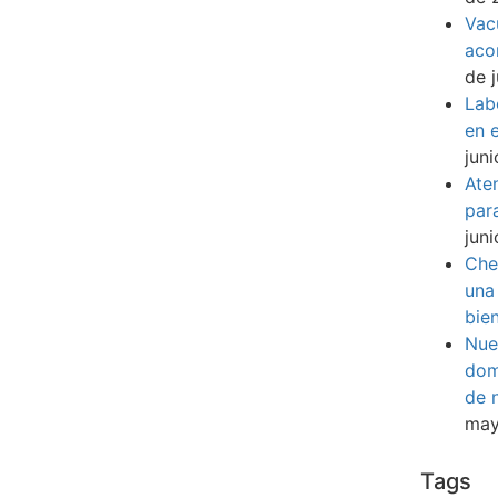
Vac
aco
de 
Lab
en e
jun
Ate
par
jun
Che
una
bie
Nue
dom
de 
may
Tags