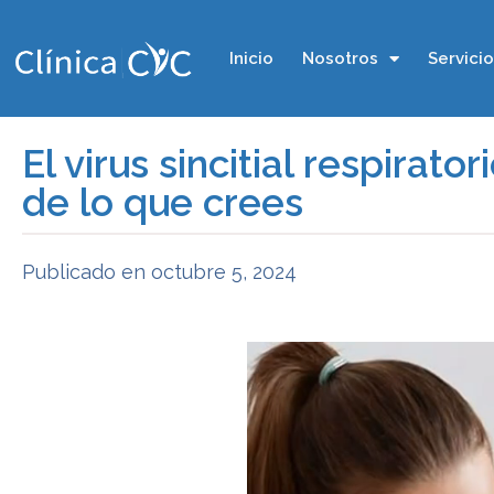
Inicio
Nosotros
Servici
El virus sincitial respirat
de lo que crees
Publicado en
octubre 5, 2024