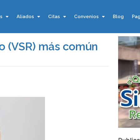
os
Aliados
Citas
Convenios
Blog
Pag
orio (VSR) más común