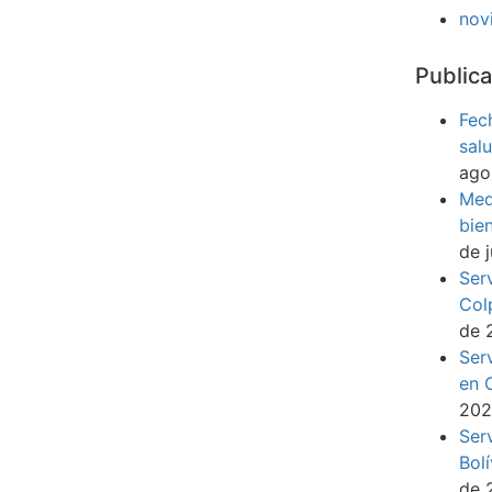
nov
Publica
Fec
sal
ago
Med
bie
de 
Ser
Col
de 
Ser
en 
20
Ser
Bol
de 