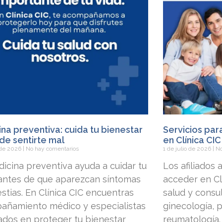
na preventiva: cuida tu bienestar
Servicios par
de sentirte mal
en Clínica CIC
o de 2026
No hay comentarios
1 de julio de 2026
No
icina preventiva ayuda a cuidar tu
Los afiliados
 antes de que aparezcan síntomas
acceder en Clí
stias. En Clínica CIC encuentras
salud y consu
añamiento médico y especialistas
ginecología, p
dos en proteger tu bienestar
reumatología