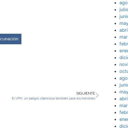
ago
jul
jun
venir es ahora.
may
abr
mar
vacunación
feb
ene
dic
nov
oct
ago
jun
may
SIGUIENTE
abr
El VPH: un peligro silencioso también para los hombres
mar
feb
ene
dic