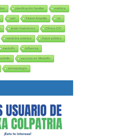
tivo
planificación familiar
estética
n
vph
Fiebre Amarilla
cic
n
ácido hialurónico
Clínica CIC
medicina estetica
Salud pública
medellín
influenza
medellin
vacunas en Medellín
dermatología