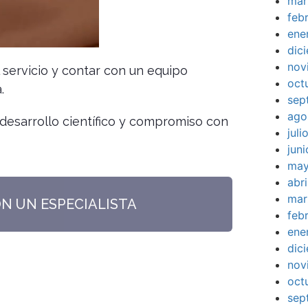
mar
feb
ene
dic
nov
l servicio y contar con un equipo
oct
.
sep
ago
desarrollo científico y compromiso con
jul
jun
may
abr
mar
ON UN ESPECIALISTA
feb
ene
dic
nov
oct
sep