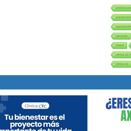
anticoncep
prevenció
vacunació
vacunas
Salud
clinica cic 
clinica cic