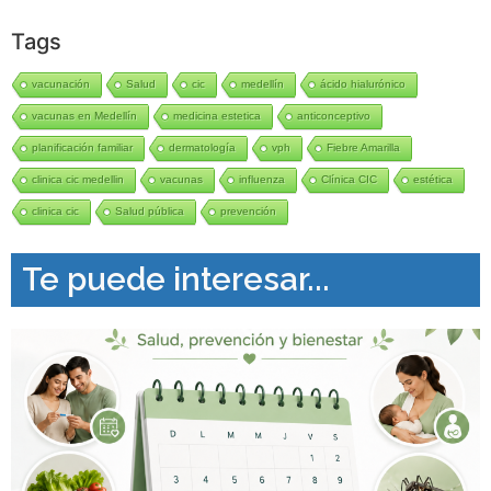
Tags
vacunación
Salud
cic
medellín
ácido hialurónico
vacunas en Medellín
medicina estetica
anticonceptivo
planificación familiar
dermatología
vph
Fiebre Amarilla
clinica cic medellin
vacunas
influenza
Clínica CIC
estética
clinica cic
Salud pública
prevención
Te puede interesar...