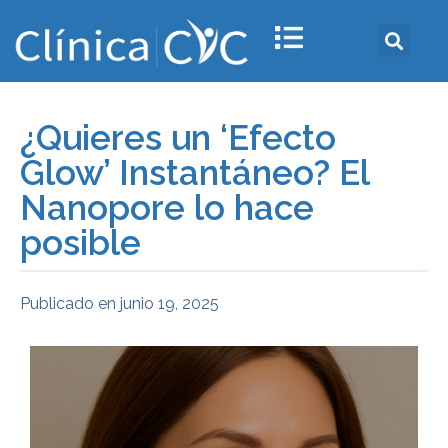
¿Quieres un ‘Efecto
Glow’ Instantáneo? El
Nanopore lo hace
posible
Publicado en
junio 19, 2025