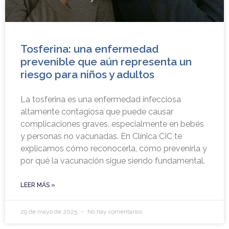
Tosferina: una enfermedad
prevenible que aún representa un
riesgo para niños y adultos
La tosferina es una enfermedad infecciosa
altamente contagiosa que puede causar
complicaciones graves, especialmente en bebés
y personas no vacunadas. En Clínica CIC te
explicamos cómo reconocerla, cómo prevenirla y
por qué la vacunación sigue siendo fundamental.
LEER MÁS »
29 de mayo de 2025
No hay comentarios