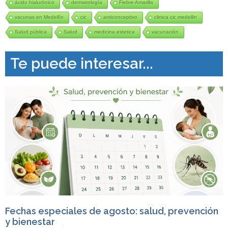
ácido hialurónico
dermatología
Fiebre Amarilla
vacunas en Medellín
cic
anticonceptivo
clinica cic medellin
Salud pública
Salud
medicina estetica
vacunación
Te puede interesar...
Fechas especiales de agosto: salud, prevención
y bienestar