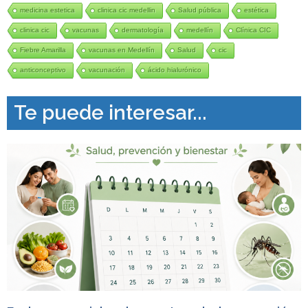
medicina estetica
clinica cic medellin
Salud pública
estética
clinica cic
vacunas
dermatología
medellín
Clínica CIC
Fiebre Amarilla
vacunas en Medellín
Salud
cic
anticonceptivo
vacunación
ácido hialurónico
Te puede interesar...