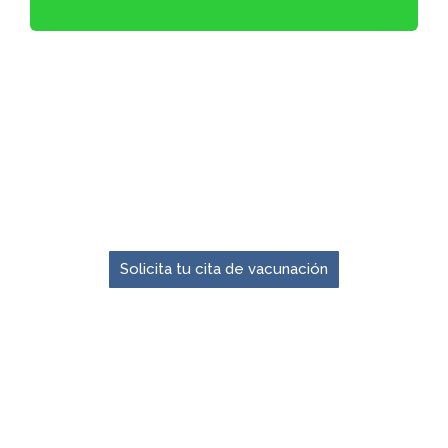
El momento para prevenir es ahora.
Solicita tu cita de vacunación