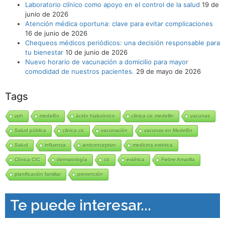
Laboratorio clínico como apoyo en el control de la salud
19 de
junio de 2026
Atención médica oportuna: clave para evitar complicaciones
16 de junio de 2026
Chequeos médicos periódicos: una decisión responsable para
tu bienestar
10 de junio de 2026
Nuevo horario de vacunación a domicilio para mayor
comodidad de nuestros pacientes.
29 de mayo de 2026
Tags
vph
medellín
ácido hialurónico
clinica cic medellin
vacunas
Salud pública
clinica cic
vacunación
vacunas en Medellín
Salud
influenza
anticonceptivo
medicina estetica
Clínica CIC
dermatología
cic
estética
Fiebre Amarilla
planificación familiar
prevención
Te puede interesar...