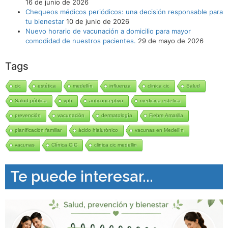
16 de junio de 2026
Chequeos médicos periódicos: una decisión responsable para
tu bienestar
10 de junio de 2026
Nuevo horario de vacunación a domicilio para mayor
comodidad de nuestros pacientes.
29 de mayo de 2026
Tags
cic
estética
medellín
influenza
clinica cic
Salud
Salud pública
vph
anticonceptivo
medicina estetica
prevención
vacunación
dermatología
Fiebre Amarilla
planificación familiar
ácido hialurónico
vacunas en Medellín
vacunas
Clínica CIC
clinica cic medellin
Te puede interesar...