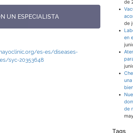
de 
Vac
aco
ON UN ESPECIALISTA
de 
Lab
en e
jun
Ate
ayoclinic.org/es-es/diseases-
par
ses/syc-20353648
jun
Che
una
bie
Nue
dom
de 
may
venir es ahora.
Tags