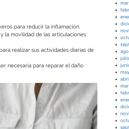
mar
feb
ene
dic
ros para reducir la inflamación.
nov
d y la movilidad de las articulaciones
oct
sep
para realizar sus actividades diarias de
ago
jul
jun
ser necesaria para reparar el daño
may
abr
mar
feb
ene
dic
nov
oct
sep