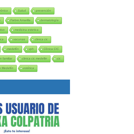
rónico
Salud
prevención
n
Fiebre Amarilla
dermatología
tivo
medicina estetica
ica
vacunas
clinica cic
medellín
vph
Clínica CIC
n familiar
clinica cic medellin
cic
 Medellín
estética