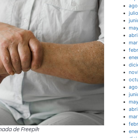
ago
jul
jun
may
abr
mar
feb
ene
dic
nov
oct
ago
jun
may
abr
mar
feb
mada de Freepik
ene