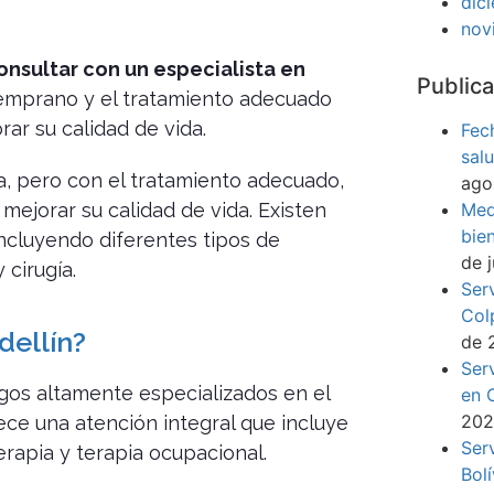
dic
nov
onsultar con un especialista en
Publica
temprano y el tratamiento adecuado
ar su calidad de vida.
Fec
sal
a, pero con el tratamiento adecuado,
ago
Med
ejorar su calidad de vida. Existen
bie
incluyendo diferentes tipos de
de 
 cirugía.
Ser
Col
dellín?
de 
Ser
os altamente especializados en el
en 
20
rece una atención integral que incluye
Ser
erapia y terapia ocupacional.
Bol