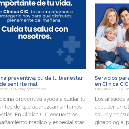
na preventiva: cuida tu bienestar
Servicios par
de sentirte mal
en Clínica CIC
o de 2026
No hay comentarios
1 de julio de 2026
No
icina preventiva ayuda a cuidar tu
Los afiliados
 antes de que aparezcan síntomas
acceder en Clí
stias. En Clínica CIC encuentras
salud y consu
añamiento médico y especialistas
ginecología, p