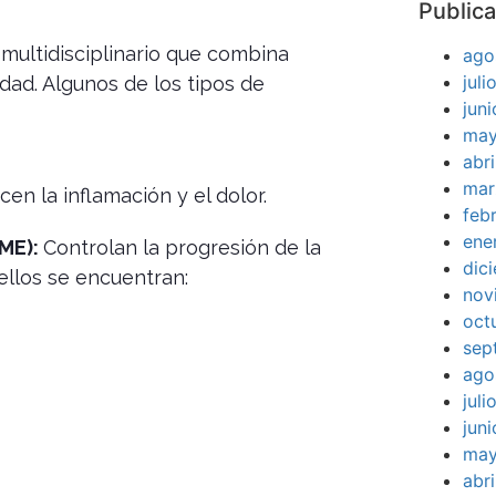
Publica
multidisciplinario que combina
ago
jul
dad. Algunos de los tipos de
jun
may
abr
mar
en la inflamación y el dolor.
feb
ene
AME):
Controlan la progresión de la
dic
ellos se encuentran:
nov
oct
sep
ago
jul
jun
may
abr