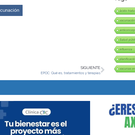
vacunación
ácido hialu
vacunació
anticoncep
Salud públ
influenza
planificació
SIGUIENTE
vacunas en
EPOC: Qué es, tratamientos y terapias