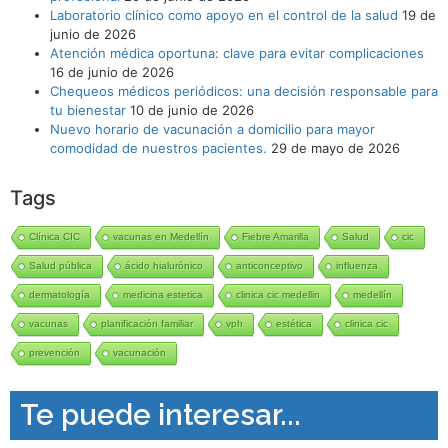
Laboratorio clínico como apoyo en el control de la salud
19 de
junio de 2026
Atención médica oportuna: clave para evitar complicaciones
16 de junio de 2026
Chequeos médicos periódicos: una decisión responsable para
tu bienestar
10 de junio de 2026
Nuevo horario de vacunación a domicilio para mayor
comodidad de nuestros pacientes.
29 de mayo de 2026
Tags
Clínica CIC
vacunas en Medellín
Fiebre Amarilla
Salud
cic
Salud pública
ácido hialurónico
anticonceptivo
influenza
dermatología
medicina estetica
clinica cic medellin
medellín
vacunas
planificación familiar
vph
estética
clinica cic
prevención
vacunación
Te puede interesar...