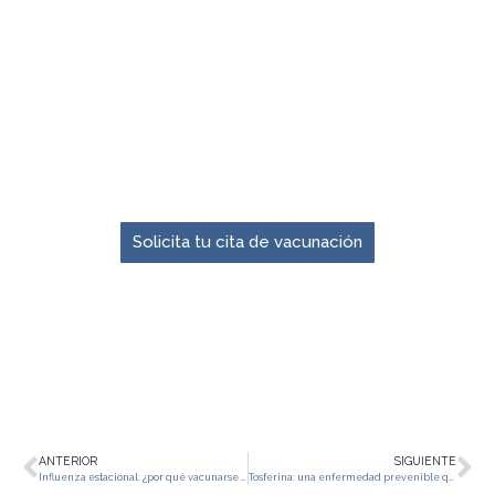
El momento para prevenir es ahora.
Solicita tu cita de vacunación
ANTERIOR
SIGUIENTE
Influenza estacional: ¿por qué vacunarse cada año sigue siendo vital?
Tosferina: una enfermedad prevenible que aún representa un riesgo para niños y adultos