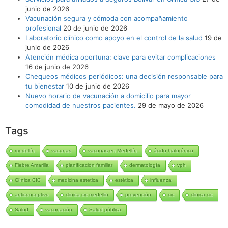
junio de 2026
Vacunación segura y cómoda con acompañamiento
profesional
20 de junio de 2026
Laboratorio clínico como apoyo en el control de la salud
19 de
junio de 2026
Atención médica oportuna: clave para evitar complicaciones
16 de junio de 2026
Chequeos médicos periódicos: una decisión responsable para
tu bienestar
10 de junio de 2026
Nuevo horario de vacunación a domicilio para mayor
comodidad de nuestros pacientes.
29 de mayo de 2026
Tags
medellín
vacunas
vacunas en Medellín
ácido hialurónico
Fiebre Amarilla
planificación familiar
dermatología
vph
Clínica CIC
medicina estetica
estética
influenza
anticonceptivo
clinica cic medellin
prevención
cic
clinica cic
Salud
vacunación
Salud pública