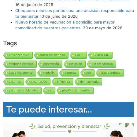
16 de junio de 2026
Chequeos médicos periódicos: una decisión responsable para
tu bienestar
10 de junio de 2026
Nuevo horario de vacunación a domicilio para mayor
comodidad de nuestros pacientes.
29 de mayo de 2026
Tags
anticonceptivo
clinica cic medellin
Salud
Clínica CIC
medicina estetica
prevención
clinica cic
Fiebre Amarilla
ácido hialurónico
medellín
estética
vph
Salud pública
vacunas
vacunación
influenza
dermatología
vacunas en Medellín
cic
planificación familiar
Te puede interesar...