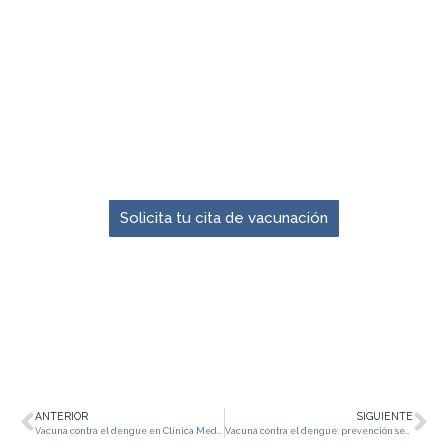
El momento para prevenir es ahora.
Solicita tu cita de vacunación
ANTERIOR
SIGUIENTE
Vacuna contra el dengue en Clínica Medellín Poblado: prevención oportuna
Vacuna contra el dengue: prevención segura para tu familia