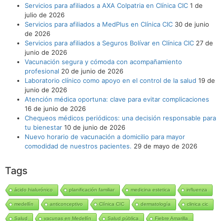
Servicios para afiliados a AXA Colpatria en Clínica CIC
1 de
julio de 2026
Servicios para afiliados a MedPlus en Clínica CIC
30 de junio
de 2026
Servicios para afiliados a Seguros Bolívar en Clínica CIC
27 de
junio de 2026
Vacunación segura y cómoda con acompañamiento
profesional
20 de junio de 2026
Laboratorio clínico como apoyo en el control de la salud
19 de
junio de 2026
Atención médica oportuna: clave para evitar complicaciones
16 de junio de 2026
Chequeos médicos periódicos: una decisión responsable para
tu bienestar
10 de junio de 2026
Nuevo horario de vacunación a domicilio para mayor
comodidad de nuestros pacientes.
29 de mayo de 2026
Tags
ácido hialurónico
planificación familiar
medicina estetica
influenza
medellín
anticonceptivo
Clínica CIC
dermatología
clinica cic
Salud
vacunas en Medellín
Salud pública
Fiebre Amarilla