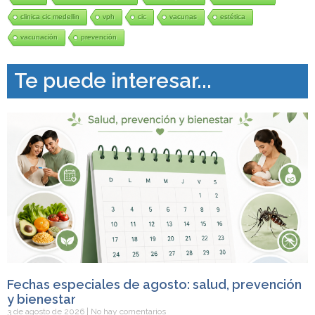
clinica cic medellin
vph
cic
vacunas
estética
vacunación
prevención
Te puede interesar...
Fechas especiales de agosto: salud, prevención
y bienestar
3 de agosto de 2026
No hay comentarios