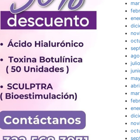
mar
feb
ene
dic
nov
oct
sep
ago
jul
jun
may
abr
mar
feb
ene
dic
nov
oct
sep