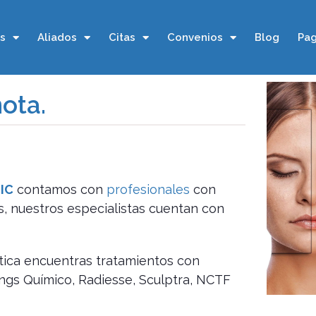
os
Aliados
Citas
Convenios
Blog
Pag
ota.
CIC
contamos con
profesionales
con
s, nuestros especialistas cuentan con
ética encuentras tratamientos con
ings Químico, Radiesse, Sculptra, NCTF