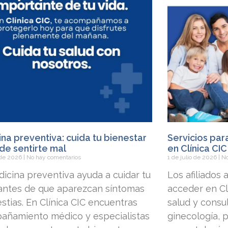
na preventiva: cuida tu bienestar
Servicios par
de sentirte mal
en Clínica CIC
o de 2026
No hay comentarios
1 de julio de 2026
No
icina preventiva ayuda a cuidar tu
Los afiliados
 antes de que aparezcan síntomas
acceder en Clí
stias. En Clínica CIC encuentras
salud y consu
añamiento médico y especialistas
ginecología, p