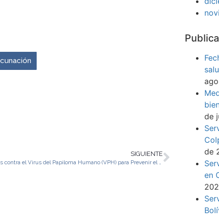
dic
nov
venir es ahora.
Publica
Fec
vacunación
sal
ago
Med
bie
de 
Ser
Col
de 
SIGUIENTE
Ser
Vacunas contra el Virus del Papiloma Humano (VPH) para Prevenir el Cáncer
en 
20
Ser
Bol