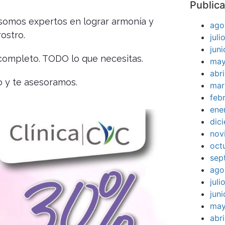
Publica
 somos expertos en lograr armonía y
ago
rostro.
jul
jun
 completo. TODO lo que necesitas.
may
abr
o y te asesoramos.
mar
feb
ene
dic
nov
oct
sep
ago
jul
jun
may
abr