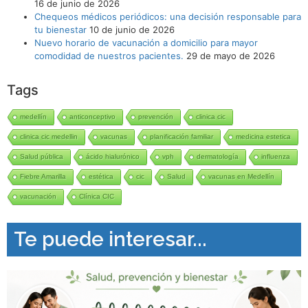
16 de junio de 2026
Chequeos médicos periódicos: una decisión responsable para
tu bienestar
10 de junio de 2026
Nuevo horario de vacunación a domicilio para mayor
comodidad de nuestros pacientes.
29 de mayo de 2026
Tags
medellín
anticonceptivo
prevención
clinica cic
clinica cic medellin
vacunas
planificación familiar
medicina estetica
Salud pública
ácido hialurónico
vph
dermatología
influenza
Fiebre Amarilla
estética
cic
Salud
vacunas en Medellín
vacunación
Clínica CIC
Te puede interesar...