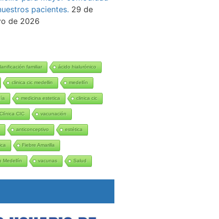
nuestros pacientes.
29 de
o de 2026
lanificación familiar
ácido hialurónico
clinica cic medellin
medellín
gía
medicina estetica
clinica cic
Clínica CIC
vacunación
n
anticonceptivo
estética
ica
Fiebre Amarilla
 Medellín
vacunas
Salud