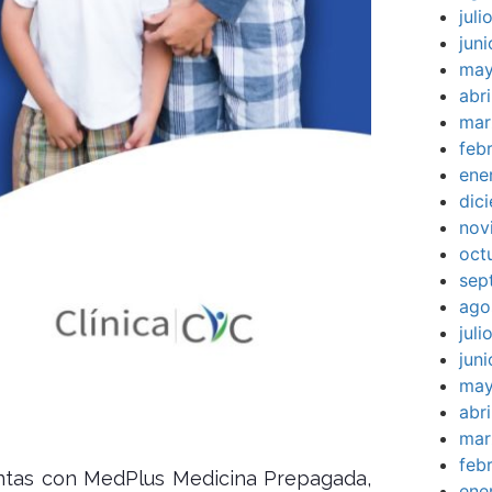
jul
jun
may
abr
mar
feb
ene
dic
nov
oct
sep
ago
jul
jun
may
abr
mar
feb
uentas con MedPlus Medicina Prepagada,
ene