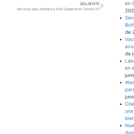
en 
SIGUIENTE
Servicios para afiliados a AXA Colpatria en Clínica CIC
20
Ser
Bol
de 
Vac
aco
de 
Lab
en e
jun
Ate
par
jun
Che
una
bie
Nue
dom