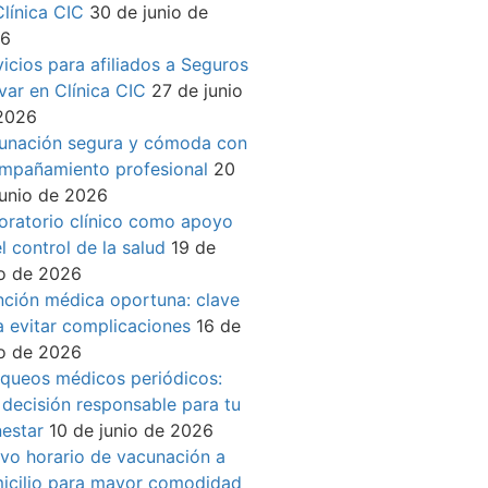
Clínica CIC
30 de junio de
26
vicios para afiliados a Seguros
ívar en Clínica CIC
27 de junio
2026
unación segura y cómoda con
mpañamiento profesional
20
junio de 2026
oratorio clínico como apoyo
l control de la salud
19 de
io de 2026
nción médica oportuna: clave
a evitar complicaciones
16 de
io de 2026
queos médicos periódicos:
 decisión responsable para tu
nestar
10 de junio de 2026
vo horario de vacunación a
icilio para mayor comodidad