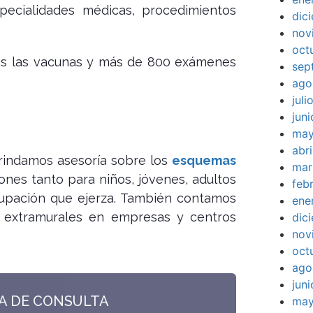
pecialidades médicas, procedimientos
dic
nov
oct
das las vacunas y más de 800 exámenes
sep
ago
jul
jun
may
abr
rindamos asesoría sobre los
esquemas
mar
ones tanto para niños, jóvenes, adultos
feb
cupación que ejerza. También contamos
ene
as extramurales en empresas y centros
dic
nov
oct
ago
jun
TA DE CONSULTA
may