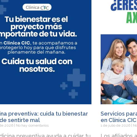
na preventiva: cuida tu bienestar
Servicios par
de sentirte mal
en Clínica CIC
o de 2026
No hay comentarios
1 de julio de 2026
No
icina preventiva ayuda a cuidar tu
Los afiliados