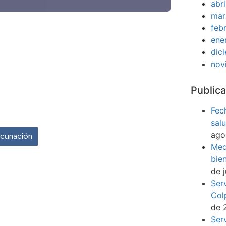
abr
mar
feb
ene
dic
nov
Publica
venir es ahora.
Fec
sal
ago
vacunación
Med
bie
de 
Ser
Col
de 
Ser