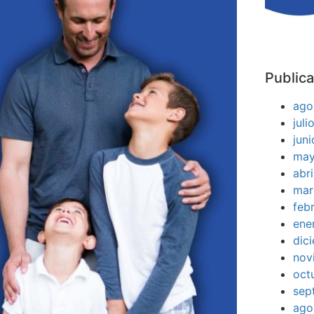
Publica
ago
jul
jun
may
abr
mar
feb
ene
dic
nov
oct
sep
ago