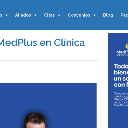
os
Aliados
Citas
Convenios
Blog
Pag
 MedPlus en Clínica