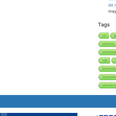
de 
may
Tags
cic
p
influenza
dermatolo
vph
prevenció
Salud públ
vacunas en