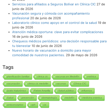
Servicios para afiliados a Seguros Bolívar en Clínica CIC
27 de
junio de 2026
Vacunación segura y cómoda con acompañamiento
profesional
20 de junio de 2026
Laboratorio clínico como apoyo en el control de la salud
19 de
junio de 2026
Atención médica oportuna: clave para evitar complicaciones
16 de junio de 2026
Chequeos médicos periódicos: una decisión responsable para
tu bienestar
10 de junio de 2026
Nuevo horario de vacunación a domicilio para mayor
comodidad de nuestros pacientes.
29 de mayo de 2026
Tags
planificación familiar
clinica cic
vacunas en Medellín
estética
vacunación
clinica cic medellin
vacunas
Clínica CIC
ácido hialurónico
Fiebre Amarilla
Salud pública
influenza
Salud
prevención
dermatología
medellín
medicina estetica
anticonceptivo
vph
cic