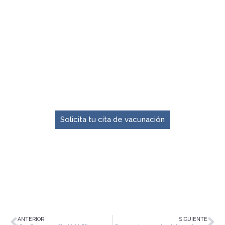
El momento para prevenir es ahora.
Solicita tu cita de vacunación
ANTERIOR
SIGUIENTE