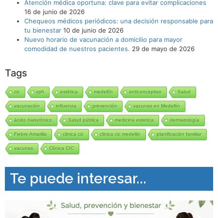
Atención médica oportuna: clave para evitar complicaciones
16 de junio de 2026
Chequeos médicos periódicos: una decisión responsable para
tu bienestar
10 de junio de 2026
Nuevo horario de vacunación a domicilio para mayor
comodidad de nuestros pacientes.
29 de mayo de 2026
Tags
cic
vph
estética
medellín
anticonceptivo
Salud
vacunación
influenza
prevención
vacunas en Medellín
ácido hialurónico
Salud pública
medicina estetica
dermatología
Fiebre Amarilla
clinica cic
clinica cic medellin
planificación familiar
vacunas
Clínica CIC
Te puede interesar...