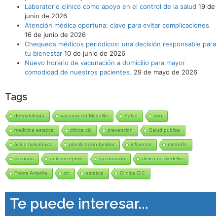
Laboratorio clínico como apoyo en el control de la salud
19 de
junio de 2026
Atención médica oportuna: clave para evitar complicaciones
16 de junio de 2026
Chequeos médicos periódicos: una decisión responsable para
tu bienestar
10 de junio de 2026
Nuevo horario de vacunación a domicilio para mayor
comodidad de nuestros pacientes.
29 de mayo de 2026
Tags
dermatología
vacunas en Medellín
Salud
vph
medicina estetica
clinica cic
prevención
Salud pública
ácido hialurónico
planificación familiar
influenza
medellín
vacunas
anticonceptivo
vacunación
clinica cic medellin
Fiebre Amarilla
cic
estética
Clínica CIC
Te puede interesar...