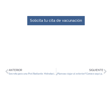
El momento para prevenir es ahora.
Solicita tu cita de vacunación
ANTERIOR
SIGUIENTE
Secreto para una Piel Radiante: Hidratación vs. Humectación
¿Planeas viajar al exterior? Conoce aquí por qué deberías vacunarte contra la fiebre amarilla