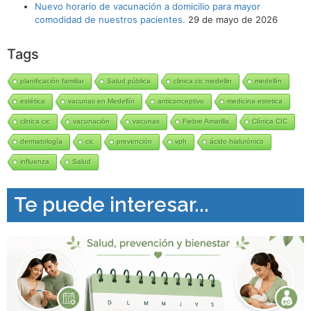
Nuevo horario de vacunación a domicilio para mayor
comodidad de nuestros pacientes.
29 de mayo de 2026
Tags
planificación familiar
Salud pública
clinica cic medellin
medellín
estética
vacunas en Medellín
anticonceptivo
medicina estetica
clinica cic
vacunación
vacunas
Fiebre Amarilla
Clínica CIC
dermatología
cic
prevención
vph
ácido hialurónico
influenza
Salud
Te puede interesar...