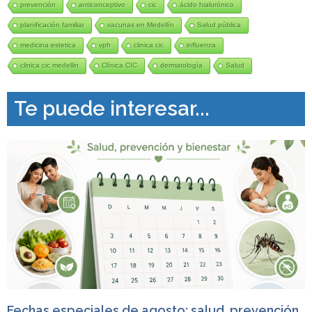
prevención
anticonceptivo
cic
ácido hialurónico
planificación familiar
vacunas en Medellín
Salud pública
medicina estetica
vph
clinica cic
influenza
clinica cic medellin
Clínica CIC
dermatología
Salud
Te puede interesar...
Fechas especiales de agosto: salud, prevención