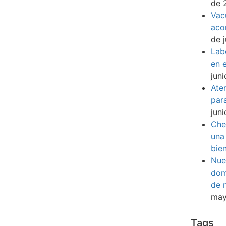
de 
Vac
aco
de 
Lab
en e
jun
Ate
par
jun
Che
una
bie
Nue
dom
de 
may
Tags