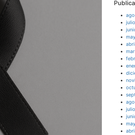
Publica
ago
jul
jun
may
abr
mar
feb
ene
dic
nov
oct
sep
ago
jul
jun
may
abr