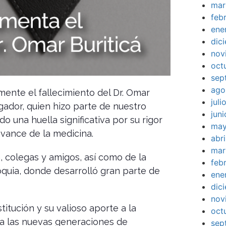
mar
feb
ene
dic
nov
oct
sep
ago
mente el fallecimiento del Dr. Omar
jul
gador, quien hizo parte de nuestro
jun
 una huella significativa por su rigor
may
avance de la medicina.
abr
mar
, colegas y amigos, así como de la
feb
quia, donde desarrolló gran parte de
ene
dic
nov
itución y su valioso aporte a la
oct
 a las nuevas generaciones de
sep