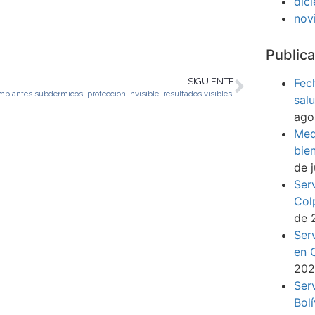
dic
nov
Publica
Fec
SIGUIENTE
mplantes subdérmicos: protección invisible, resultados visibles.
sal
ago
Med
bie
de 
Ser
Col
de 
Ser
en 
20
Ser
Bol