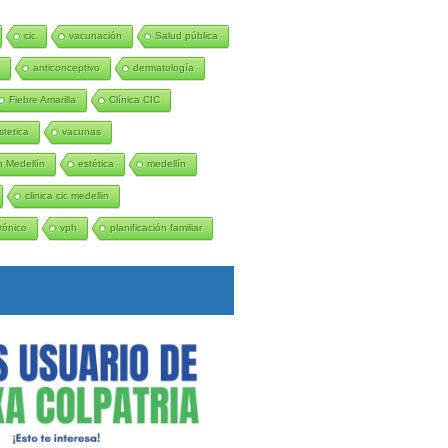
cic
vacunación
Salud pública
n
anticonceptivo
dermatología
Fiebre Amarilla
Clínica CIC
stetica
vacunas
 Medellín
estética
medellín
clinica cic medellin
rónico
vph
planificación familiar