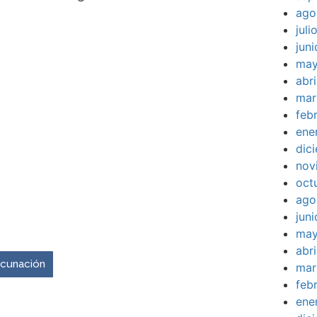
ago
jul
jun
may
abr
mar
feb
ene
dic
nov
oct
ago
jun
venir es ahora.
may
abr
vacunación
mar
feb
ene