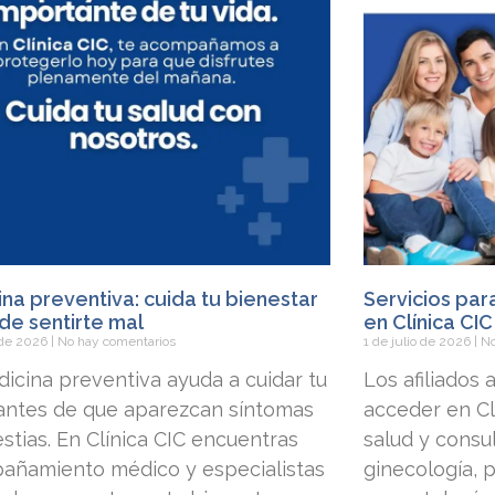
na preventiva: cuida tu bienestar
Servicios par
de sentirte mal
en Clínica CIC
o de 2026
No hay comentarios
1 de julio de 2026
No
icina preventiva ayuda a cuidar tu
Los afiliados
 antes de que aparezcan síntomas
acceder en Clí
stias. En Clínica CIC encuentras
salud y consu
añamiento médico y especialistas
ginecología, p