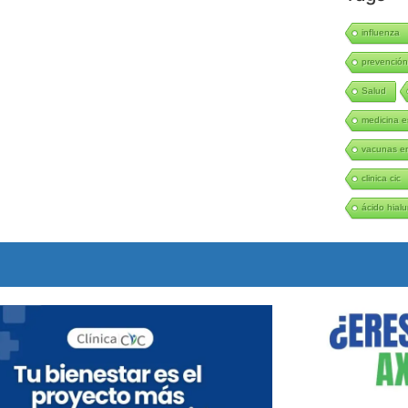
influenza
prevenció
Salud
medicina e
vacunas en
clinica cic
ácido hialu