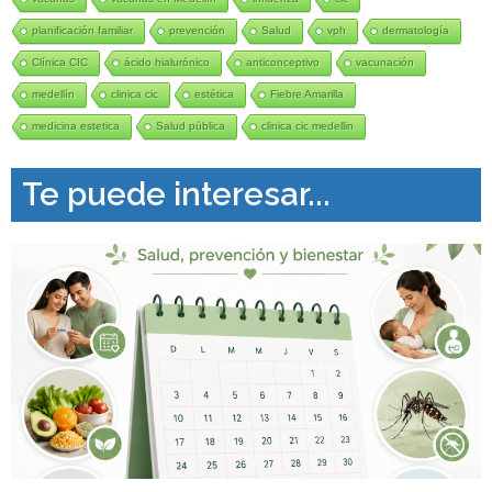
planificación familiar
prevención
Salud
vph
dermatología
Clínica CIC
ácido hialurónico
anticonceptivo
vacunación
medellín
clinica cic
estética
Fiebre Amarilla
medicina estetica
Salud pública
clinica cic medellin
Te puede interesar...