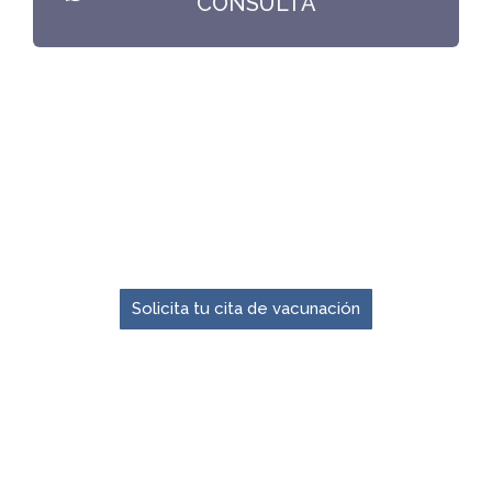
CONSULTA
El momento para prevenir es ahora.
Solicita tu cita de vacunación