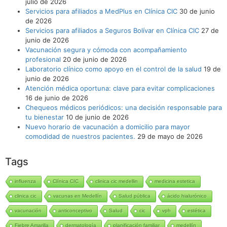
julio de 2026
Servicios para afiliados a MedPlus en Clínica CIC
30 de junio
de 2026
Servicios para afiliados a Seguros Bolívar en Clínica CIC
27 de
junio de 2026
Vacunación segura y cómoda con acompañamiento
profesional
20 de junio de 2026
Laboratorio clínico como apoyo en el control de la salud
19 de
junio de 2026
Atención médica oportuna: clave para evitar complicaciones
16 de junio de 2026
Chequeos médicos periódicos: una decisión responsable para
tu bienestar
10 de junio de 2026
Nuevo horario de vacunación a domicilio para mayor
comodidad de nuestros pacientes.
29 de mayo de 2026
Tags
influenza
Clínica CIC
clinica cic medellin
medicina estetica
clinica cic
vacunas en Medellín
Salud pública
ácido hialurónico
vacunación
anticonceptivo
Salud
cic
vph
estética
Fiebre Amarilla
dermatología
planificación familiar
medellín