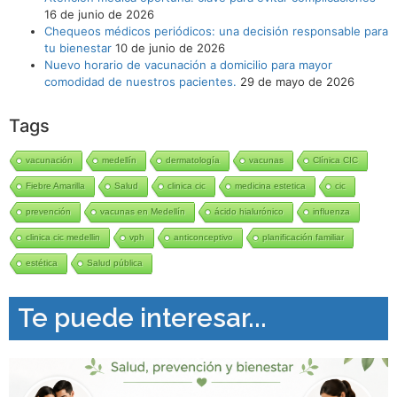
16 de junio de 2026
Chequeos médicos periódicos: una decisión responsable para
tu bienestar
10 de junio de 2026
Nuevo horario de vacunación a domicilio para mayor
comodidad de nuestros pacientes.
29 de mayo de 2026
Tags
vacunación
medellín
dermatología
vacunas
Clínica CIC
Fiebre Amarilla
Salud
clinica cic
medicina estetica
cic
prevención
vacunas en Medellín
ácido hialurónico
influenza
clinica cic medellin
vph
anticonceptivo
planificación familiar
estética
Salud pública
Te puede interesar...