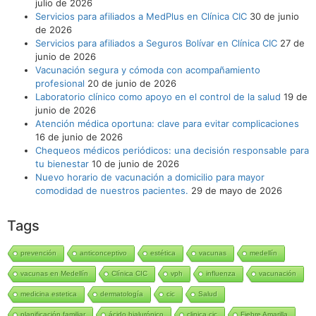
julio de 2026
Servicios para afiliados a MedPlus en Clínica CIC
30 de junio
de 2026
Servicios para afiliados a Seguros Bolívar en Clínica CIC
27 de
junio de 2026
Vacunación segura y cómoda con acompañamiento
profesional
20 de junio de 2026
Laboratorio clínico como apoyo en el control de la salud
19 de
junio de 2026
Atención médica oportuna: clave para evitar complicaciones
16 de junio de 2026
Chequeos médicos periódicos: una decisión responsable para
tu bienestar
10 de junio de 2026
Nuevo horario de vacunación a domicilio para mayor
comodidad de nuestros pacientes.
29 de mayo de 2026
Tags
prevención
anticonceptivo
estética
vacunas
medellín
vacunas en Medellín
Clínica CIC
vph
influenza
vacunación
medicina estetica
dermatología
cic
Salud
planificación familiar
ácido hialurónico
clinica cic
Fiebre Amarilla