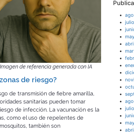
Publica
ago
jul
jun
may
abr
mar
feb
ene
Imagen de referencia generada con IA
dic
zonas de riesgo?
nov
oct
sgo de transmisión de fiebre amarilla,
sep
ago
autoridades sanitarias pueden tomar
jul
iesgo de infección. La vacunación es la
jun
as, como el uso de repelentes de
may
e mosquitos, también son
abr