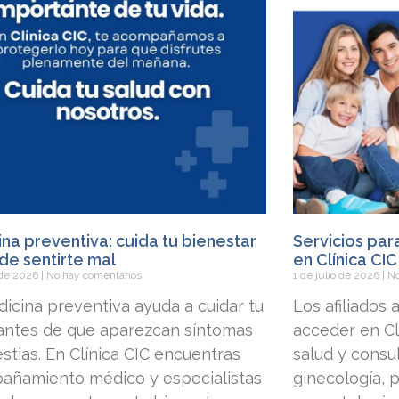
na preventiva: cuida tu bienestar
Servicios par
de sentirte mal
en Clínica CIC
o de 2026
No hay comentarios
1 de julio de 2026
No
icina preventiva ayuda a cuidar tu
Los afiliados
 antes de que aparezcan síntomas
acceder en Clí
stias. En Clínica CIC encuentras
salud y consu
añamiento médico y especialistas
ginecología, p