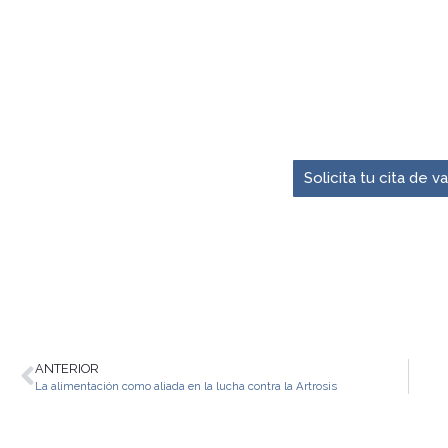
El momento para pre
Solicita tu cita de 
ANTERIOR
La alimentación como aliada en la lucha contra la Artrosis