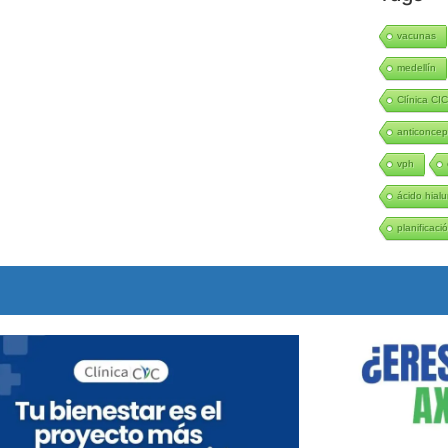
vacunas
medellín
Clínica CI
anticoncep
vph
ácido hialu
planificació