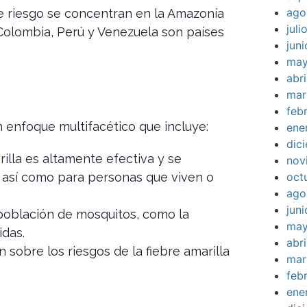
ago
de riesgo se concentran en la Amazonía
jul
 Colombia, Perú y Venezuela son países
jun
may
abr
mar
feb
n enfoque multifacético que incluye:
ene
dic
illa es altamente efectiva y se
nov
oct
, así como para personas que viven o
ago
jun
población de mosquitos, como la
may
idas.
abr
 sobre los riesgos de la fiebre amarilla
mar
feb
ene