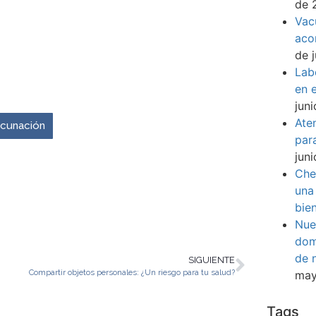
de 
Vac
aco
de 
Lab
venir es ahora.
en e
jun
Ate
vacunación
par
jun
Che
una
bie
Nue
dom
de 
SIGUIENTE
Compartir objetos personales: ¿Un riesgo para tu salud?
may
Tags