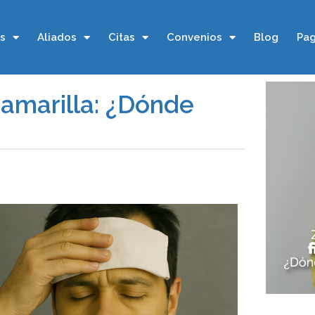
os
Aliados
Citas
Convenios
Blog
Pag
 amarilla: ¿Dónde