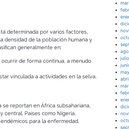
mar
feb
ene
dic
nov
está determinada por varios factores,
oct
la densidad de la población humana y
sep
lasifican generalmente en:
ago
jul
ocurrir de forma continua, a menudo
jun
may
tar vinculada a actividades en la selva,
abr
mar
feb
ene
a se reportan en África subsahariana,
dic
y central. Países como Nigeria,
nov
oct
 endémicos para la enfermedad.
sep