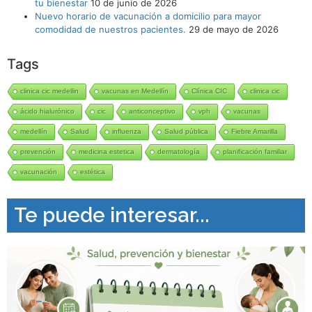
tu bienestar
10 de junio de 2026
Nuevo horario de vacunación a domicilio para mayor
comodidad de nuestros pacientes.
29 de mayo de 2026
Tags
clinica cic medellin
vacunas en Medellín
Clínica CIC
clinica cic
ácido hialurónico
cic
anticonceptivo
vph
vacunas
medellín
Salud
influenza
Salud pública
Fiebre Amarilla
prevención
medicina estetica
dermatología
planificación familiar
vacunación
estética
Te puede interesar...