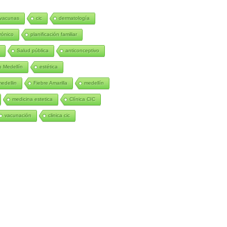
vacunas
cic
dermatología
rónico
planificación familiar
n
Salud pública
anticonceptivo
 Medellín
estética
medellin
Fiebre Amarilla
medellín
medicina estetica
Clínica CIC
vacunación
clinica cic