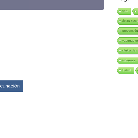
vph
ácido hialu
prevenció
vacunas en
clinica cic 
influenza
venir es ahora.
Salud
vacunación