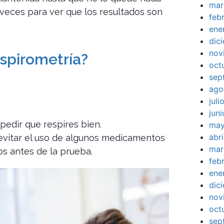
mar
s veces para ver que los resultados son
feb
ene
dic
nov
spirometría?
oct
sep
ago
jul
jun
pedir que respires bien.
may
abr
, evitar el uso de algunos medicamentos
mar
os antes de la prueba.
feb
ene
dic
nov
oct
sep