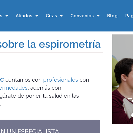
os
Aliados
Citas
Convenios
Blog
Pag
obre la espirometría
IC
contamos con
profesionales
con
fermedades
, además con
gúrate de poner tu salud en las
.
ON UN ESPECIALISTA