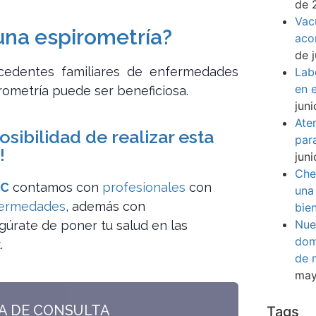
de 
Vac
una espirometría?
aco
de 
tecedentes familiares de enfermedades
Lab
en e
irometría puede ser beneficiosa.
jun
Ate
sibilidad de realizar esta
par
!
jun
Che
IC
contamos con
profesionales
con
una
fermedades
, además con
bie
Nue
gúrate de poner tu salud en las
dom
.
de 
may
TA DE CONSULTA
Tags