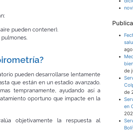
dic
nov
n:
Publica
 aire pueden contener).
Fec
s pulmones.
sal
ago
Med
pirometría?
bie
de 
atorio pueden desarrollarse lentamente
Ser
asta que están en un estadio avanzado.
Col
emas tempranamente, ayudando así a
de 
 tratamiento oportuno que impacte en la
Ser
en 
20
alúa objetivamente la respuesta al
Ser
Bol