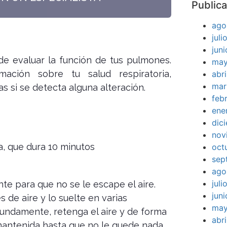
Publica
ago
jul
jun
e evaluar la función de tus pulmones.
may
ación sobre tu salud respiratoria,
abr
mar
 si se detecta alguna alteración.
feb
ene
dic
nov
a, que dura 10 minutos
oct
sep
ago
jul
nte para que no se le escape el aire.
jun
 de aire y lo suelte en varias
may
fundamente, retenga el aire y de forma
abr
 mantenida hasta que no le quede nada