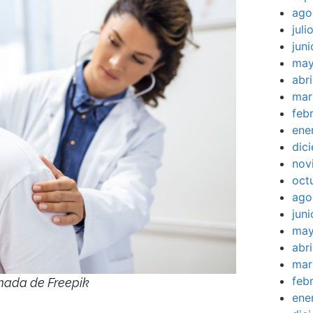
ago
jul
jun
may
abr
mar
feb
ene
dic
nov
oct
ago
jun
may
abr
mar
feb
mada de Freepik
ene