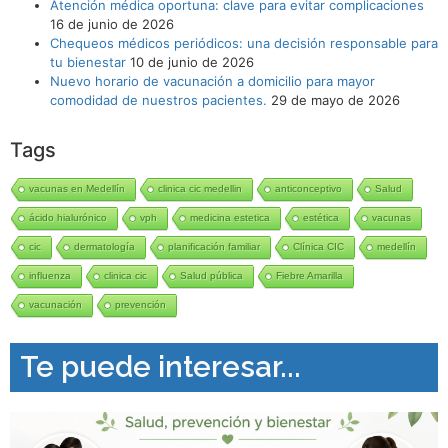
Atención médica oportuna: clave para evitar complicaciones
16 de junio de 2026
Chequeos médicos periódicos: una decisión responsable para
tu bienestar
10 de junio de 2026
Nuevo horario de vacunación a domicilio para mayor
comodidad de nuestros pacientes.
29 de mayo de 2026
Tags
vacunas en Medellín
clinica cic medellin
anticonceptivo
Salud
ácido hialurónico
vph
medicina estetica
estética
vacunas
cic
dermatología
planificación familiar
Clínica CIC
medellín
influenza
clinica cic
Salud pública
Fiebre Amarilla
vacunación
prevención
Te puede interesar...