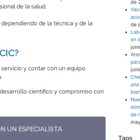
de 
ional de la salud.
Vac
aco
 dependiendo de la técnica y de la
de 
Lab
en e
jun
 CIC?
Ate
par
l servicio y contar con un equipo
jun
.
Che
una
desarrollo científico y compromiso con
bie
Nue
dom
de 
may
ON UN ESPECIALISTA
Tags