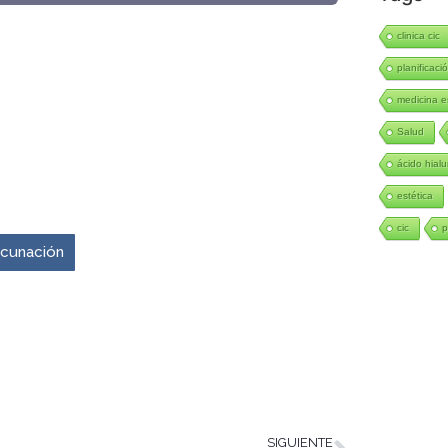
clinica cic
planificació
medicina e
Salud
ácido hialu
venir es ahora.
estética
cic
p
vacunación
SIGUIENTE