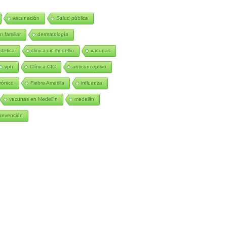
vacunación
Salud pública
n familiar
dermatología
stetica
clinica cic medellin
vacunas
vph
Clínica CIC
anticonceptivo
rónico
Fiebre Amarilla
influenza
vacunas en Medellín
medellín
revención