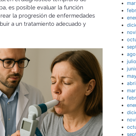
mar
a, es posible evaluar la función
feb
orear la progresión de enfermedades
ene
buir a un tratamiento adecuado y
dic
nov
oct
sep
ago
jul
jun
may
abr
mar
feb
ene
dic
nov
oct
sep