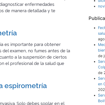
dic
y diagnosticar enfermedades
nov
dos de manera detallada y te
Publica
Fec
etría
sal
ago
a es importante para obtener
Med
bie
s del examen, no fumes antes de la
de 
cuanto a la suspensión de ciertos
Ser
n el profesional de la salud que
Col
de 
Ser
en 
a espirometría
20
Ser
Bol
invasiva. Solo debes soplar en el