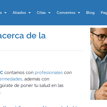
os
Aliados
Citas
Convenios
Blog
Pag
acerca de la
IC
contamos con
profesionales
con
fermedades
, además con
gúrate de poner tu salud en las
.