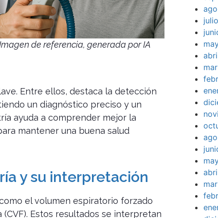
ago
jul
jun
may
Imagen de referencia, generada por IA
abr
mar
feb
ene
ave. Entre ellos, destaca la detección
dic
iendo un diagnóstico preciso y un
nov
tría ayuda a comprender mejor la
oct
para mantener una buena salud
ago
jun
may
abr
ía y su interpretación
mar
feb
como el volumen espiratorio forzado
ene
 (CVF). Estos resultados se interpretan