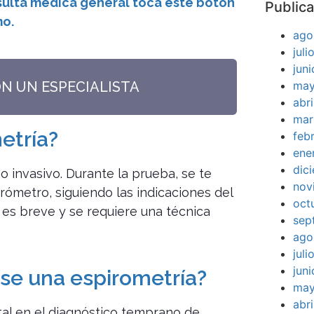
nsulta médica general toca este botón
Publica
mo.
ago
jul
jun
ON UN ESPECIALISTA
may
abr
mar
etría?
feb
ene
dic
o invasivo. Durante la prueba, se te
nov
rómetro, siguiendo las indicaciones del
oct
a es breve y se requiere una técnica
sep
ago
jul
jun
se una espirometría?
may
abr
l en el diagnóstico temprano de