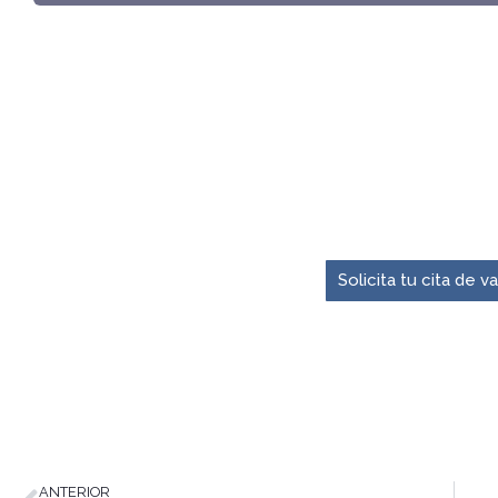
El momento para pre
Solicita tu cita de 
ANTERIOR